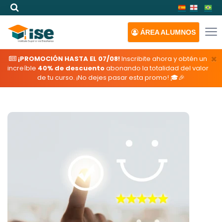
ÁREA
ALUMNOS
×
¡PROMOCIÓN HASTA EL 07/08!
Inscribite ahora y obtén un
increíble
40% de descuento
abonando la totalidad del valor
de tu curso. ¡No dejes pasar esta promo! 🎓🎉