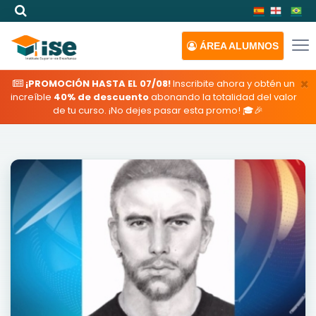
ÁREA
ALUMNOS
×
¡PROMOCIÓN HASTA EL 07/08!
Inscribite ahora y obtén un
increíble
40% de descuento
abonando la totalidad del valor
de tu curso. ¡No dejes pasar esta promo! 🎓🎉