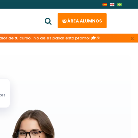
ÁREA ALUMNOS
×
lor de tu curso. ¡No dejes pasar esta promo! 🎓🎉
tes