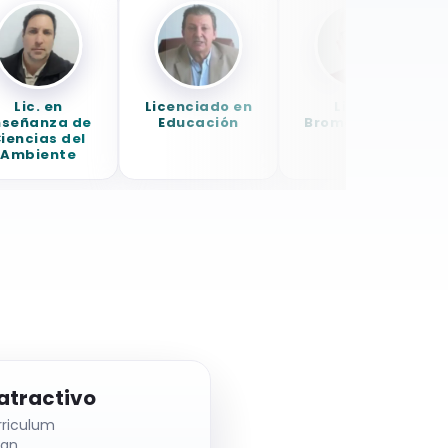
ic. en
Licenciado en
Lic. en
ñanza de
Educación
Bromatología
ncias del
biente
atractivo
rriculum
can