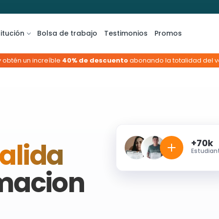
titución
Bolsa de trabajo
Testimonios
Promos
y obtén un increíble
40% de descuento
abonando la totalidad del va
américa y España.
+70k
alida
Estudian
macion