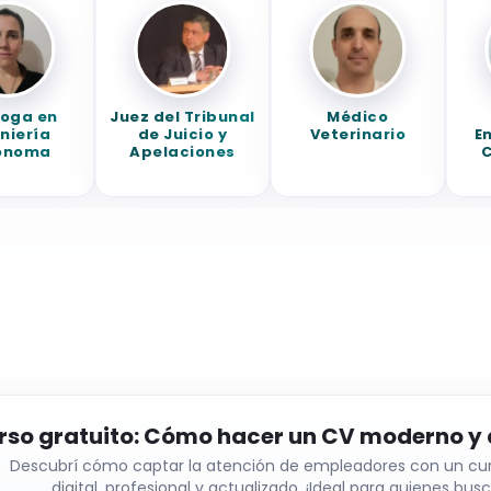
ga en
Juez del Tribunal
Médico
L
ería
de Juicio y
Veterinario
Ense
oma
Apelaciones
Cie
Am
rso gratuito: Cómo hacer un CV moderno y 
Descubrí cómo captar la atención de empleadores con un cu
digital, profesional y actualizado. ¡Ideal para quienes bus