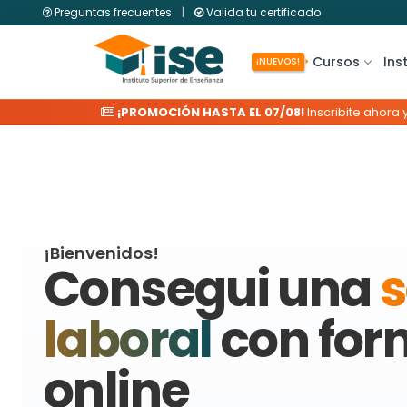
Preguntas frecuentes
|
Valida tu certificado
Cursos
Ins
¡NUEVOS!
¡PROMOCIÓN HASTA EL 07/08!
Inscribite ahora 
¡Bienvenidos!
A nuestros alumnos de Latino
Consegui una
s
laboral
con for
online