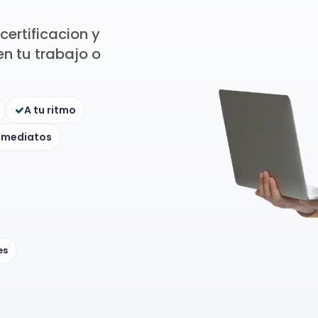
ertificacion y
n tu trabajo o
A tu ritmo
inmediatos
es