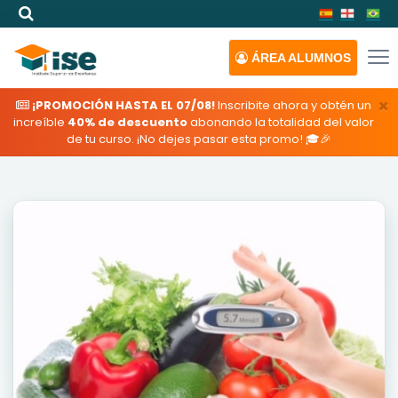
ÁREA
ALUMNOS
×
¡PROMOCIÓN HASTA EL 07/08!
Inscribite ahora y obtén un
increíble
40% de descuento
abonando la totalidad del valor
de tu curso. ¡No dejes pasar esta promo! 🎓🎉