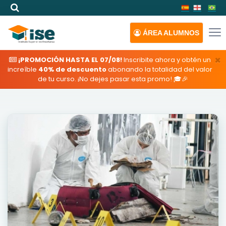
ÁREA
ALUMNOS
×
¡PROMOCIÓN HASTA EL 07/08!
Inscribite ahora y obtén un
increíble
40% de descuento
abonando la totalidad del valor
de tu curso. ¡No dejes pasar esta promo! 🎓🎉