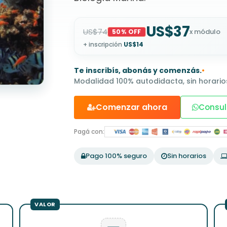
US$37
US$74
x módulo
50% OFF
+ inscripción
US$14
Te inscribís, abonás y comenzás.
•
Modalidad 100% autodidacta, sin horarios
Comenzar ahora
Consul
Pagá con:
Pago 100% seguro
Sin horarios