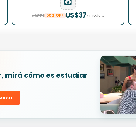
US$37
US$74
50% OFF
x módulo
r, mirá cómo es estudiar
curso