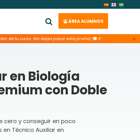
ÁREA ALUMNOS
×
lor de tu curso. ¡No dejes pasar esta promo! 🎓🎉
r en Biología
remium con Doble
de cero y conseguir en poco
en Técnico Auxiliar en