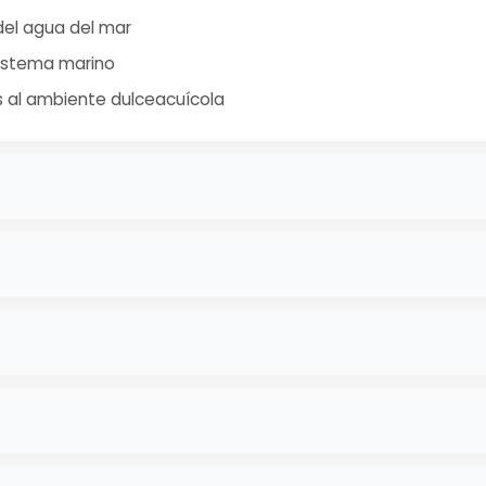
del agua del mar
istema marino
s al ambiente dulceacuícola