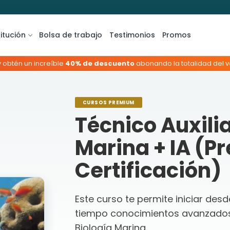
titución
Bolsa de trabajo
Testimonios
Promos
y obtén un increíble
40% de descuento
abonando la totalidad del va
CURSOS PREMIUM
Técnico Auxilia
Marina + IA (P
Certificación)
Este curso te permite iniciar des
tiempo conocimientos avanzados 
Biología Marina.