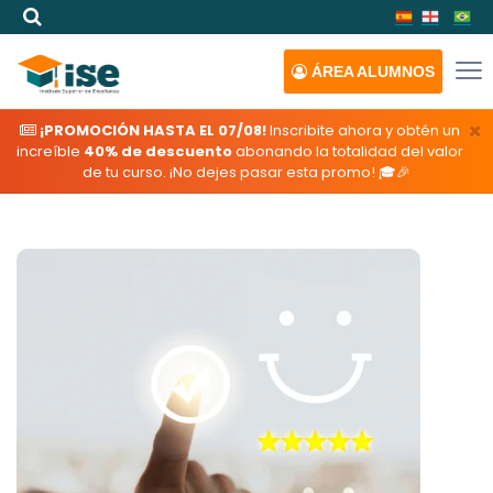
ÁREA
ALUMNOS
×
¡PROMOCIÓN HASTA EL 07/08!
Inscribite ahora y obtén un
increíble
40% de descuento
abonando la totalidad del valor
de tu curso. ¡No dejes pasar esta promo! 🎓🎉