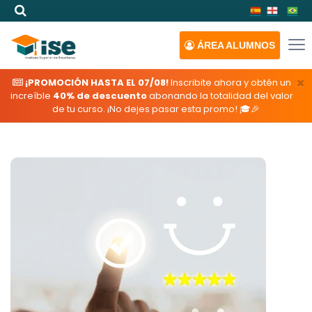
ÁREA
ALUMNOS
×
¡PROMOCIÓN HASTA EL 07/08!
Inscribite ahora y obtén un
increíble
40% de descuento
abonando la totalidad del valor
de tu curso. ¡No dejes pasar esta promo! 🎓🎉