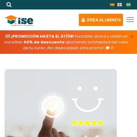
ÁREA
ALUMNOS
×
¡PROMOCIÓN HASTA EL 07/08!
Inscribite ahora y obtén un
increíble
40% de descuento
abonando la totalidad del valor
de tu curso. ¡No dejes pasar esta promo! 🎓🎉