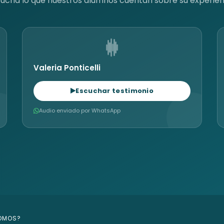
uchá lo que nuestros alumnos cuentan sobre su experien
Valeria Ponticelli
Escuchar testimonio
Audio enviado por WhatsApp
SOMOS?