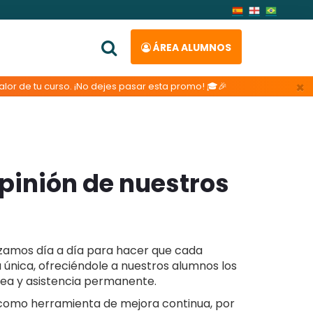
ÁREA ALUMNOS
×
lor de tu curso. ¡No dejes pasar esta promo! 🎓🎉
pinión de nuestros
zamos día a día para hacer que cada
 única, ofreciéndole a nuestros alumnos los
ea y asistencia permanente.
como herramienta de mejora continua, por