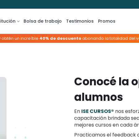
titución
Bolsa de trabajo
Testimonios
Promos
y obtén un increíble
40% de descuento
abonando la totalidad del va
Conocé la o
alumnos
En
ISE CURSOS®
nos esfor
capacitación brindada sea
mejores cursos en cada ár
Practicamos el feedback 