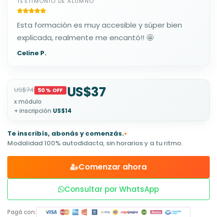
TESTIMONIO DE ALUMNO
Esta formación es muy accesible y súper bien
explicada, realmente me encantó!! 🤩
Celine P.
US$37
US$74
50% OFF
x módulo
+ inscripción
US$14
Te inscribís, abonás y comenzás.
•
Modalidad 100% autodidacta, sin horarios y a tu ritmo.
Comenzar ahora
Consultar por WhatsApp
Pagá con: