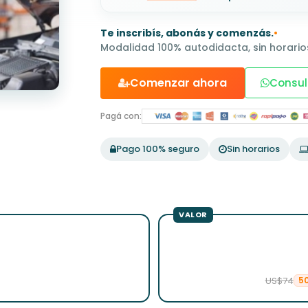
Te inscribís, abonás y comenzás.
•
Modalidad 100% autodidacta, sin horarios
Comenzar ahora
Consul
Pagá con:
Pago 100% seguro
Sin horarios
US$74
5