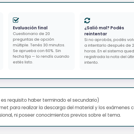
Evaluación final
¿Salió mal? Podés
Cuestionario de 20
reintentar
preguntas de opción
Si no aprobás, podés vol
múltiple. Tenés 30 minutos.
a intentarlo después de 
Se aprueba con 60%. Sin
horas. En el sistema que
fecha fija — lo rendís cuando
registrada la nota del últ
estés listo.
intento.
 es requisito haber terminado el secundario)
net para realizar la descarga del material y los exámenes 
ional, ni poseer conocimientos previos sobre el tema.