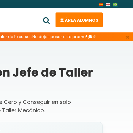
ÁREA ALUMNOS
×
lor de tu curso. ¡No dejes pasar esta promo! 🎓🎉
n Jefe de Taller
de Cero y Conseguir en solo
Taller Mecánico.
o