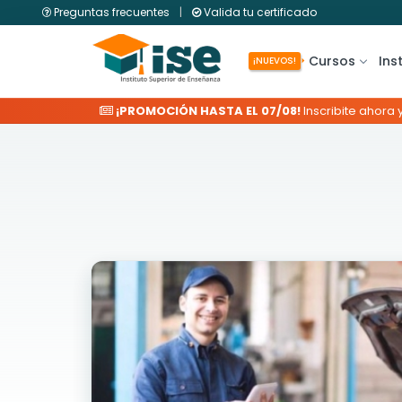
Preguntas frecuentes
|
Valida tu certificado
Cursos
Ins
¡NUEVOS!
¡PROMOCIÓN HASTA EL 07/08!
Inscribite ahora 