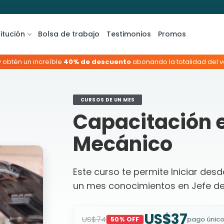
titución
Bolsa de trabajo
Testimonios
Promos
y obtén un increíble
40% de descuento
abonando la totalidad del va
CURSOS DE UN MES
Capacitación e
Mecánico
Este curso te permite Iniciar des
un mes conocimientos en Jefe de 
US$37
US$74
pago únic
50% OFF