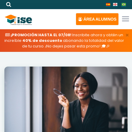
ÁREA
ALUMNOS
×
¡PROMOCIÓN HASTA EL 07/08!
Inscribite ahora y obtén un
increíble
40% de descuento
abonando la totalidad del valor
de tu curso. ¡No dejes pasar esta promo! 🎓🎉