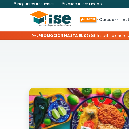
Preguntas frecuentes
|
Valida tu certificado
Cursos
Ins
¡NUEVOS!
¡PROMOCIÓN HASTA EL 07/08!
Inscribite ahora 