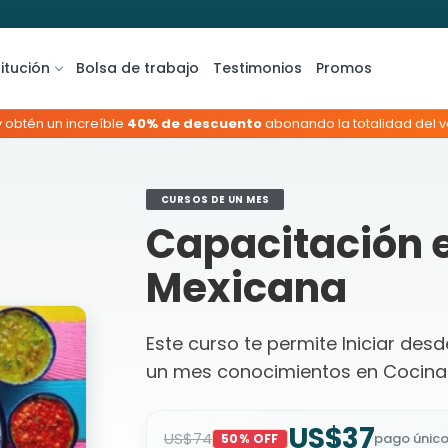
titución
Bolsa de trabajo
Testimonios
Promos
y obtén un increíble
40% de descuento
abonando la totalidad del va
CURSOS DE UN MES
Capacitación 
Mexicana
Este curso te permite Iniciar des
un mes conocimientos en Cocina
US$37
US$74
pago únic
50% OFF