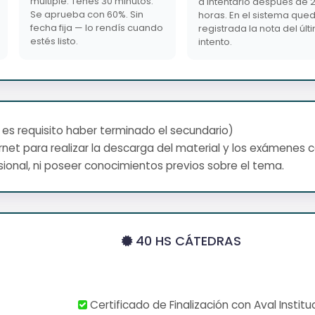
múltiple. Tenés 30 minutos.
a intentarlo después de 
Se aprueba con 60%. Sin
horas. En el sistema que
fecha fija — lo rendís cuando
registrada la nota del últ
estés listo.
intento.
 es requisito haber terminado el secundario)
net para realizar la descarga del material y los exámenes 
ional, ni poseer conocimientos previos sobre el tema.
40 HS CÁTEDRAS
Certificado de Finalización con Aval Institu