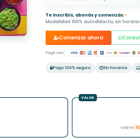
Te inscribís, abonás y comenzás.
•
Modalidad 100% autodidacta, sin horarios
Comenzar ahora
Consul
Pagá con:
Pago 100% seguro
Sin horarios
US$74
5