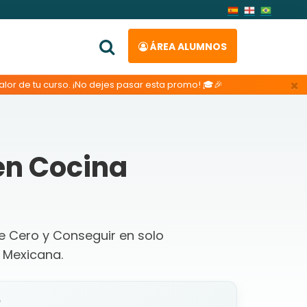
ÁREA ALUMNOS
×
lor de tu curso. ¡No dejes pasar esta promo! 🎓🎉
en Cocina
de Cero y Conseguir en solo
 Mexicana.
o