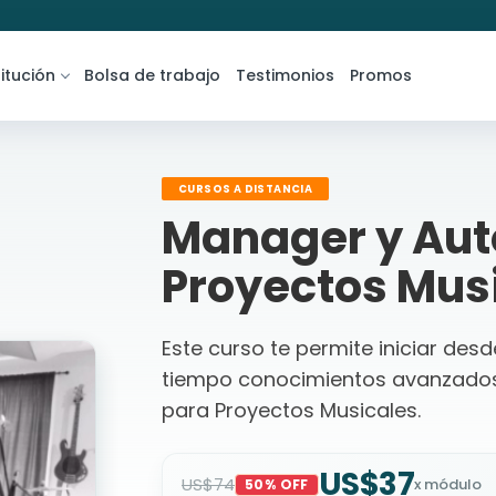
titución
Bolsa de trabajo
Testimonios
Promos
CURSOS A DISTANCIA
Manager y Aut
Proyectos Musi
Este curso te permite iniciar des
tiempo conocimientos avanzados
para Proyectos Musicales.
US$37
US$74
x módulo
50% OFF