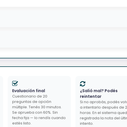
Evaluación final
¿Salió mal? Podés
Cuestionario de 20
reintentar
preguntas de opción
Si no aprobás, podés vol
múltiple. Tenés 30 minutos.
a intentarlo después de 
Se aprueba con 60%. Sin
horas. En el sistema que
fecha fija — lo rendís cuando
registrada la nota del últ
estés listo.
intento.