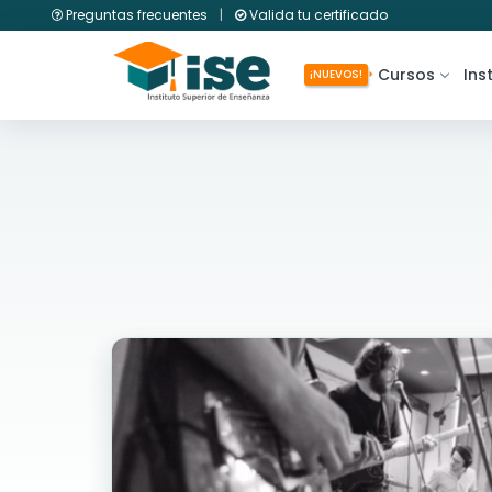
Preguntas frecuentes
|
Valida tu certificado
Cursos
Ins
¡NUEVOS!