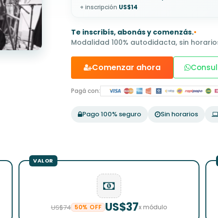
+ inscripción
US$14
Te inscribís, abonás y comenzás.
•
Modalidad 100% autodidacta, sin horarios
Comenzar ahora
Consul
Pagá con:
Pago 100% seguro
Sin horarios
US$37
US$74
50% OFF
x módulo