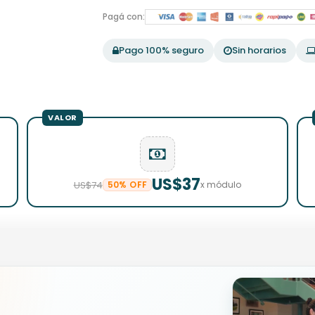
Pagá con:
Pago 100% seguro
Sin horarios
US$37
US$74
50% OFF
x módulo