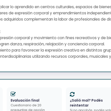
 aplicar lo aprendido en centros culturales, espacios de biene
leres de expresión corporal y emprendimientos independient
os adquiridos complementan la labor de profesionales de dis
:
xpresión corporal y movimiento con fines recreativos y de bi
tegren danza, respiración, relajación y conciencia corporal.
miento para favorecer la expresión creativa en distintos gru
interdisciplinarias utilizando recursos corporales, musicale
Evaluación final
¿Salió mal? Podés
Cuestionario de 20
reintentar
preguntas de opción
Si no aprobás, podés vol