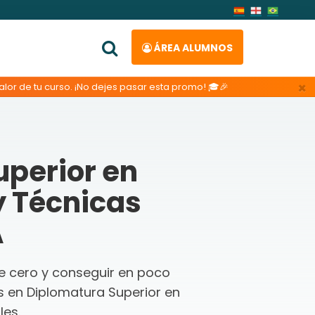
ÁREA ALUMNOS
×
lor de tu curso. ¡No dejes pasar esta promo! 🎓🎉
uperior en
y Técnicas
A
de cero y conseguir en poco
 en Diplomatura Superior en
les.