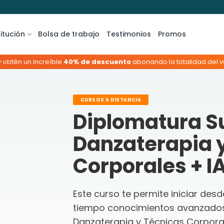
titución
Bolsa de trabajo
Testimonios
Promos
y obtén un increíble
40% de descuento
abonando la totalidad del va
CURSOS A DISTANCIA
Diplomatura S
Danzaterapia 
Corporales + I
Este curso te permite iniciar des
tiempo conocimientos avanzados
Danzaterapia y Técnicas Corpora