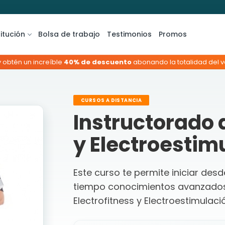
titución
Bolsa de trabajo
Testimonios
Promos
y obtén un increíble
40% de descuento
abonando la totalidad del va
CURSOS A DISTANCIA
Instructorado 
y Electroestimu
Este curso te permite iniciar des
tiempo conocimientos avanzados
Electrofitness y Electroestimulaci