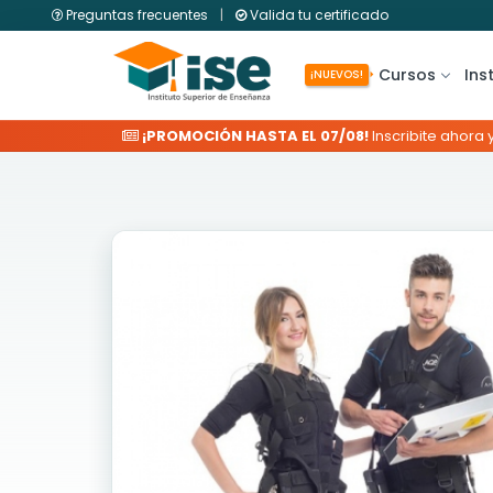
Preguntas frecuentes
|
Valida tu certificado
Cursos
Ins
¡NUEVOS!
¡PROMOCIÓN HASTA EL 07/08!
Inscribite ahora 