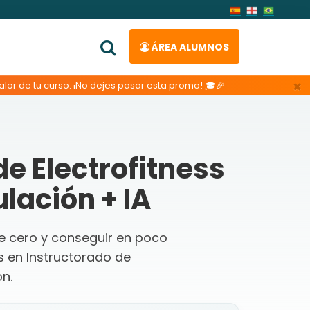
ÁREA ALUMNOS
×
lor de tu curso. ¡No dejes pasar esta promo! 🎓🎉
de Electrofitness
lación + IA
de cero y conseguir en poco
 en Instructorado de
ón.