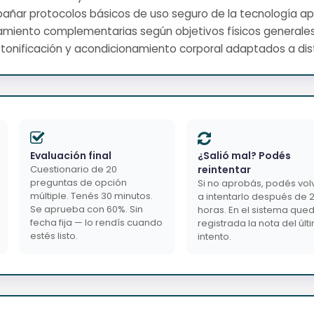
añar protocolos básicos de uso seguro de la tecnología apli
enamiento complementarias según objetivos físicos generales
a, tonificación y acondicionamiento corporal adaptados a dist
Evaluación final
¿Salió mal? Podés
Cuestionario de 20
reintentar
preguntas de opción
Si no aprobás, podés vol
múltiple. Tenés 30 minutos.
a intentarlo después de 
Se aprueba con 60%. Sin
horas. En el sistema que
fecha fija — lo rendís cuando
registrada la nota del últ
estés listo.
intento.