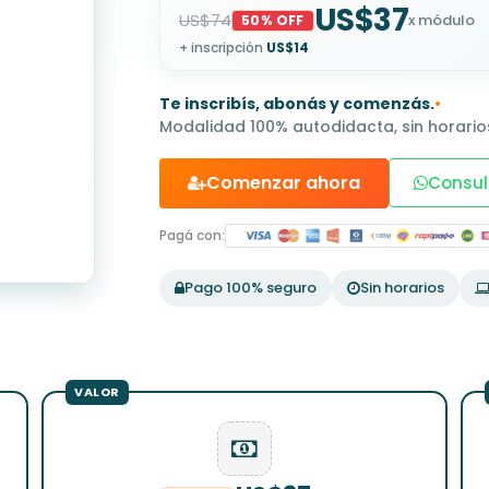
US$37
US$74
x módulo
50% OFF
+ inscripción
US$14
Te inscribís, abonás y comenzás.
•
Modalidad 100% autodidacta, sin horarios
Comenzar ahora
Consul
Pagá con:
Pago 100% seguro
Sin horarios