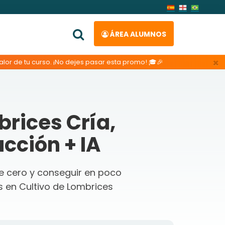
ÁREA ALUMNOS
×
lor de tu curso. ¡No dejes pasar esta promo! 🎓🎉
brices Cría,
cción + IA
de cero y conseguir en poco
 en Cultivo de Lombrices