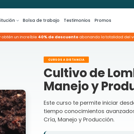
titución
Bolsa de trabajo
Testimonios
Promos
y obtén un increíble
40% de descuento
abonando la totalidad del va
CURSOS A DISTANCIA
Cultivo de Lom
Manejo y Produ
Este curso te permite iniciar des
tiempo conocimientos avanzados
Cría, Manejo y Producción.