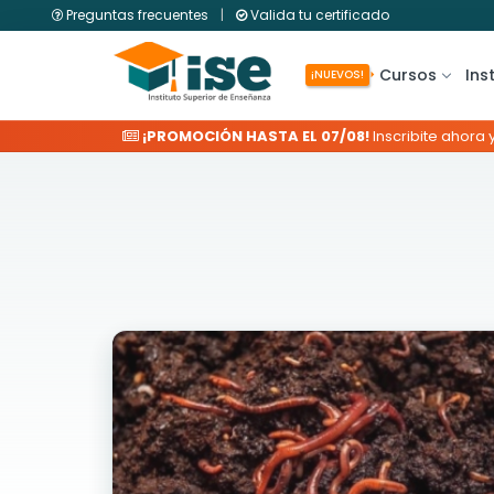
Preguntas frecuentes
|
Valida tu certificado
Cursos
Ins
¡NUEVOS!
¡PROMOCIÓN HASTA EL 07/08!
Inscribite ahora 