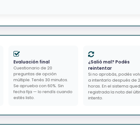
Evaluación final
¿Salió mal? Podés
Cuestionario de 20
reintentar
preguntas de opción
Si no aprobás, podés vol
múltiple. Tenés 30 minutos.
a intentarlo después de 
Se aprueba con 60%. Sin
horas. En el sistema que
fecha fija — lo rendís cuando
registrada la nota del últ
estés listo.
intento.