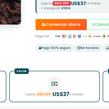
US$37
US$74
x módulo
50% OFF
+ inscripción
US$14
Comenzar ahora
Consul
Pagá con:
Pago 100% seguro
Sin horarios
US$37
US$74
50% OFF
x módulo