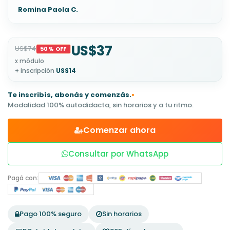
Romina Paola C.
US$37
US$74
50% OFF
x módulo
+ inscripción
US$14
Te inscribís, abonás y comenzás.
•
Modalidad 100% autodidacta, sin horarios y a tu ritmo.
Comenzar ahora
Consultar por WhatsApp
Pagá con:
Pago 100% seguro
Sin horarios