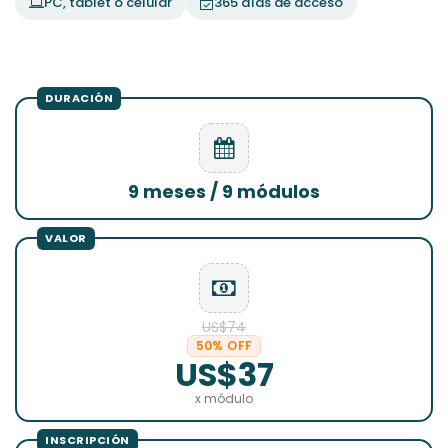
PC, tablet o celular
365 días de acceso
9 meses / 9 módulos
US$74
50% OFF
US$37
x módulo