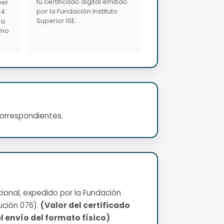
tu certificado digital emitido
ver
por la Fundación Instituto
24
Superior ISE.
da
imo
correspondientes.
cional, expedido por la Fundación
ución 076).
(Valor del certificado
l envío del formato físico)