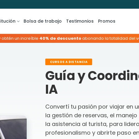
titución
Bolsa de trabajo
Testimonios
Promos
y obtén un increíble
40% de descuento
abonando la totalidad del va
CURSOS A DISTANCIA
Guía y Coordin
IA
Convertí tu pasión por viajar en
la gestión de reservas, el manejo
la asistencia al turista, para lide
profesionalismo y abrirte paso e