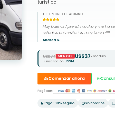
turístico.
TESTIMONIO DE ALUMNO
Muy bueno! Aprendí mucho y me ha ser
estudios universitarios, muy bueno!!!!
Andrea S.
US$37
US$74
x módulo
50% OFF
+ inscripción
US$14
Comenzar ahora
Consul
Pagá con:
Pago 100% seguro
Sin horarios