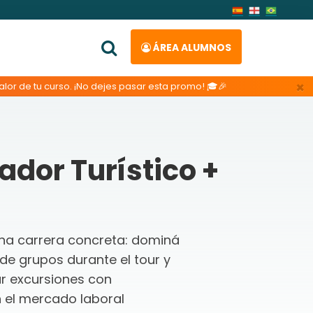
ÁREA ALUMNOS
×
lor de tu curso. ¡No dejes pasar esta promo! 🎓🎉
ador Turístico +
 una carrera concreta: dominá
 de grupos durante el tour y
rar excursiones con
n el mercado laboral