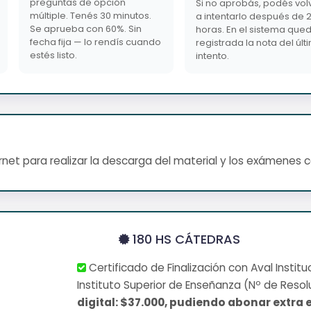
preguntas de opción
Si no aprobás, podés vol
múltiple. Tenés 30 minutos.
a intentarlo después de 
Se aprueba con 60%. Sin
horas. En el sistema que
fecha fija — lo rendís cuando
registrada la nota del últ
estés listo.
intento.
net para realizar la descarga del material y los exámenes 
180 HS CÁTEDRAS
Certificado de Finalización con Aval Institu
Instituto Superior de Enseñanza (Nº de Resol
digital: $37.000, pudiendo abonar extra e