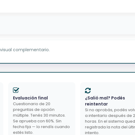
 visual complementario.
Evaluación final
¿Salió mal? Podés
Cuestionario de 20
reintentar
preguntas de opción
Si no aprobás, podés vol
múltiple. Tenés 30 minutos.
a intentarlo después de 
Se aprueba con 60%. Sin
horas. En el sistema que
fecha fija — lo rendís cuando
registrada la nota del últ
estés listo.
intento.