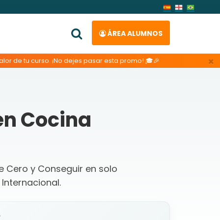
ÁREA ALUMNOS
×
lor de tu curso. ¡No dejes pasar esta promo! 🎓🎉
en Cocina
de Cero y Conseguir en solo
Internacional.
o