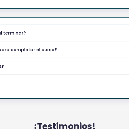
al terminar?
ara completar el curso?
s?
¡Testimonios!