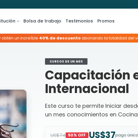
titución
Bolsa de trabajo
Testimonios
Promos
y obtén un increíble
40% de descuento
abonando la totalidad del va
CURSOS DE UN MES
Capacitación 
Internacional
Este curso te permite Iniciar des
un mes conocimientos en Cocina 
US$37
US$74
pago únic
50% OFF