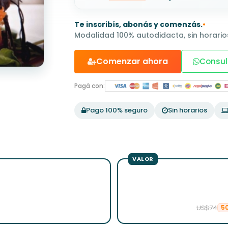
Te inscribís, abonás y comenzás.
•
Modalidad 100% autodidacta, sin horarios
Comenzar ahora
Consul
Pagá con:
Pago 100% seguro
Sin horarios
US$74
5