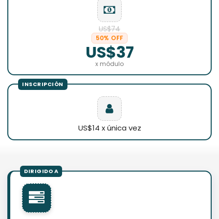
US$74
50% OFF
US$37
x módulo
US$14 x única vez