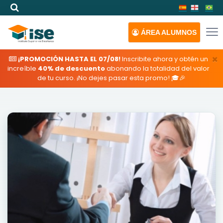
ÁREA
ALUMNOS
×
¡PROMOCIÓN HASTA EL 07/08!
Inscribite ahora y obtén un
increíble
40% de descuento
abonando la totalidad del valor
de tu curso. ¡No dejes pasar esta promo! 🎓🎉