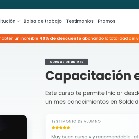
titución
Bolsa de trabajo
Testimonios
Promos
y obtén un increíble
40% de descuento
abonando la totalidad del va
CURSOS DE UN MES
Capacitación 
Este curso te permite Iniciar des
un mes conocimientos en Soldad
TESTIMONIO DE ALUMNO
Muy buen curso y y recomendable.. el instituto te trata de la me