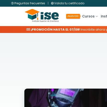
Preguntas frecuentes
|
Valida tu certificado
Cursos
Ins
¡NUEVOS!
¡PROMOCIÓN HASTA EL 07/08!
Inscribite ahora 