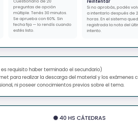
Cuestionario de 20
reintentar
preguntas de opción
Si no aprobás, podés vol
múltiple. Tenés 30 minutos.
a intentarlo después de 
Se aprueba con 60%. Sin
horas. En el sistema que
fecha fija — lo rendís cuando
registrada la nota del últ
estés listo.
intento.
 es requisito haber terminado el secundario)
net para realizar la descarga del material y los exámenes 
ional, ni poseer conocimientos previos sobre el tema.
40 HS CÁTEDRAS