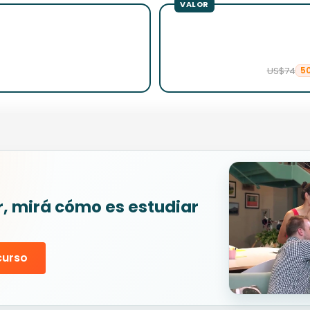
US$74
5
r, mirá cómo es estudiar
curso