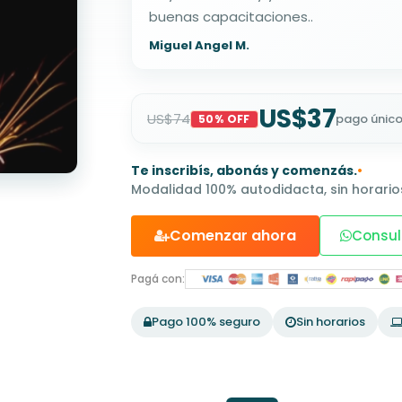
buenas capacitaciones..
Miguel Angel M.
US$37
US$74
pago únic
50% OFF
Te inscribís, abonás y comenzás.
•
Modalidad 100% autodidacta, sin horarios
Comenzar ahora
Consul
Pagá con:
Pago 100% seguro
Sin horarios