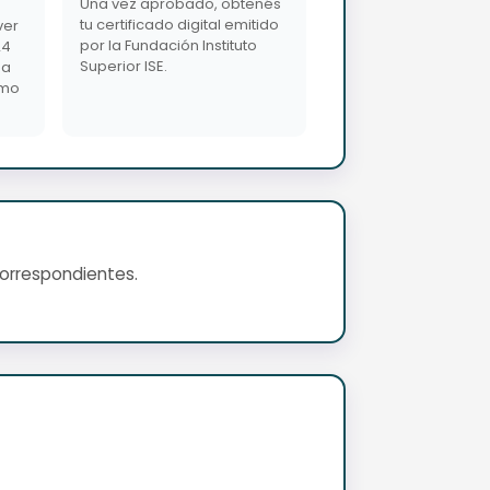
Una vez aprobado, obtenés
tu certificado digital emitido
ver
por la Fundación Instituto
24
Superior ISE.
da
imo
correspondientes.