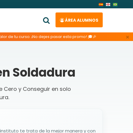
ÁREA ALUMNOS
×
lor de tu curso. ¡No dejes pasar esta promo! 🎓🎉
en Soldadura
de Cero y Conseguir en solo
ura.
jor manera y con