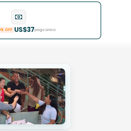
US$37
0% OFF
pago único