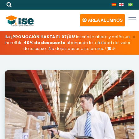
ÁREA
ALUMNOS
×
¡PROMOCIÓN HASTA EL 07/08!
Inscribite ahora y obtén un
increíble
40% de descuento
abonando la totalidad del valor
de tu curso. ¡No dejes pasar esta promo! 🎓🎉