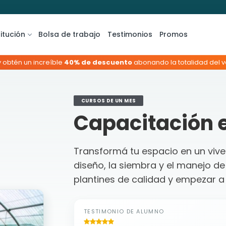
titución
Bolsa de trabajo
Testimonios
Promos
y obtén un increíble
40% de descuento
abonando la totalidad del va
CURSOS DE UN MES
Capacitación 
Transformá tu espacio en un viv
diseño, la siembra y el manejo d
plantines de calidad y empezar a 
TESTIMONIO DE ALUMNO