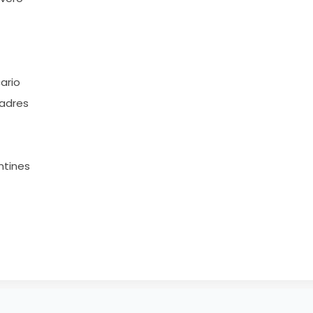
ario
padres
ntines