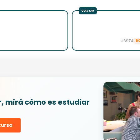
US$74
5
r, mirá cómo es estudiar
curso