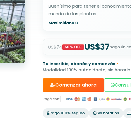
Buenísimo para tener el conocimiento
mundo de las plantas
Maximiliano O.
US$37
US$74
pago únic
50% OFF
Te inscribís, abonás y comenzás.
•
Modalidad 100% autodidacta, sin horarios
Comenzar ahora
Consul
Pagá con:
Pago 100% seguro
Sin horarios