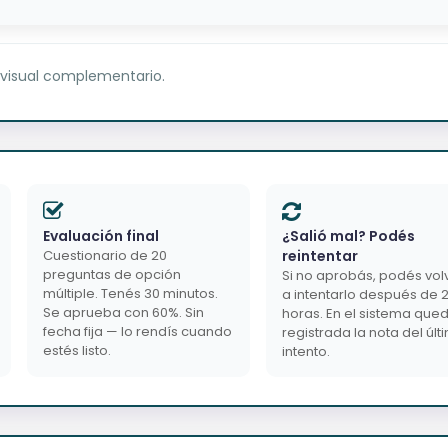
 visual complementario.
Evaluación final
¿Salió mal? Podés
Cuestionario de 20
reintentar
preguntas de opción
Si no aprobás, podés vol
múltiple. Tenés 30 minutos.
a intentarlo después de 
Se aprueba con 60%. Sin
horas. En el sistema que
fecha fija — lo rendís cuando
registrada la nota del últ
estés listo.
intento.