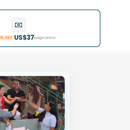
US$37
0% OFF
pago único