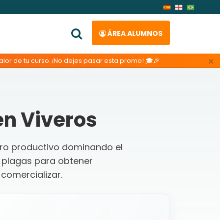
ÁREA ALUMNOS
×
lor de tu curso. ¡No dejes pasar esta promo! 🎓🎉
en Viveros
ero productivo dominando el
e plagas para obtener
comercializar.