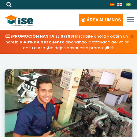
ÁREA
ALUMNOS
×
¡PROMOCIÓN HASTA EL 07/08!
Inscribite ahora y obtén un
increíble
40% de descuento
abonando la totalidad del valor
de tu curso. ¡No dejes pasar esta promo! 🎓🎉