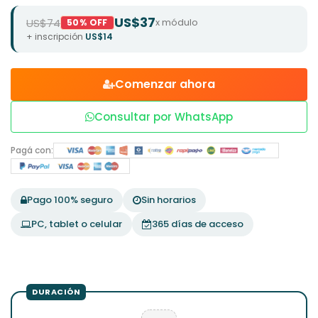
US$37
US$74
x módulo
50% OFF
+ inscripción
US$14
Comenzar ahora
Consultar por WhatsApp
Pagá con:
Pago 100% seguro
Sin horarios
PC, tablet o celular
365 días de acceso