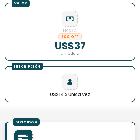
US$74
50% OFF
US$37
x módulo
US$14 x única vez