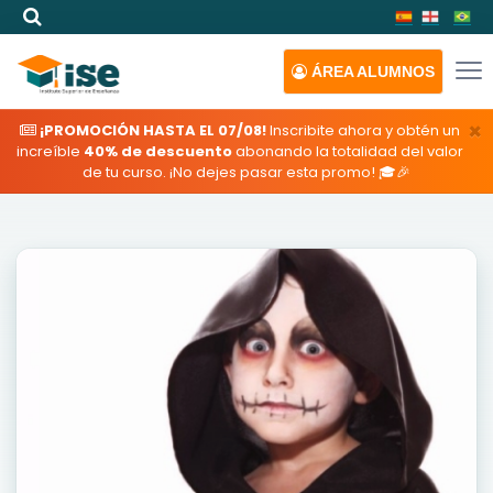
ÁREA
ALUMNOS
×
¡PROMOCIÓN HASTA EL 07/08!
Inscribite ahora y obtén un
increíble
40% de descuento
abonando la totalidad del valor
de tu curso. ¡No dejes pasar esta promo! 🎓🎉