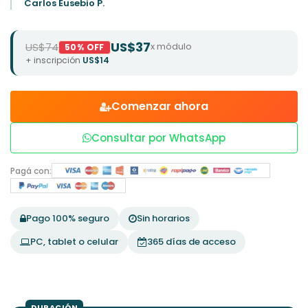
Carlos Eusebio P.
US$37
US$74
x módulo
50% OFF
+ inscripción
US$14
Comenzar ahora
Consultar por WhatsApp
Pagá con:
Pago 100% seguro
Sin horarios
PC, tablet o celular
365 días de acceso