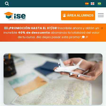
ÁREA
ALUMNOS
×
¡PROMOCIÓN HASTA EL 07/08!
Inscribite ahora y obtén un
increíble
40% de descuento
abonando la totalidad del valor
de tu curso. ¡No dejes pasar esta promo! 🎓🎉