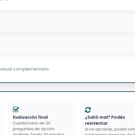
 visual complementario.
Evaluación final
¿Salió mal? Podés
Cuestionario de 20
reintentar
preguntas de opción
Si no aprobás, podés vol
múltiple. Tenés 30 minutos.
a intentarlo después de 