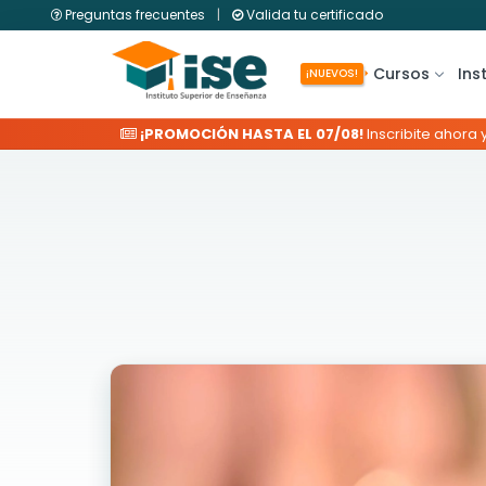
Preguntas frecuentes
|
Valida tu certificado
Cursos
Ins
¡NUEVOS!
¡PROMOCIÓN HASTA EL 07/08!
Inscribite ahora 