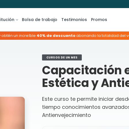
titución
Bolsa de trabajo
Testimonios
Promos
y obtén un increíble
40% de descuento
abonando la totalidad del va
CURSOS DE UN MES
Capacitación e
Estética y Ant
Este curso te permite iniciar des
tiempo conocimientos avanzados 
Antienvejecimiento