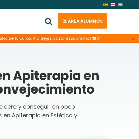
ÁREA ALUMNOS
×
lor de tu curso. ¡No dejes pasar esta promo! 🎓🎉
n Apiterapia en
ienvejecimiento
de cero y conseguir en poco
en Apiterapia en Estética y