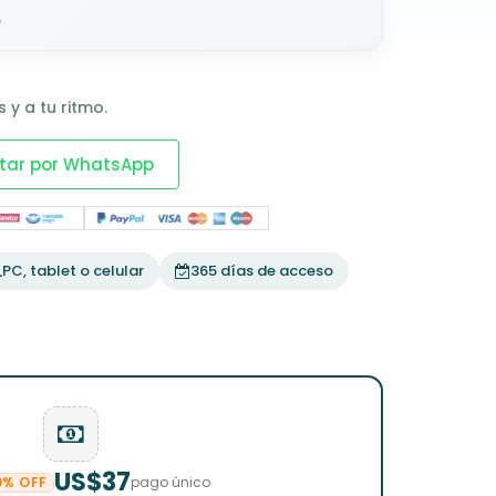
o
 y a tu ritmo.
tar por WhatsApp
PC, tablet o celular
365 días de acceso
US$37
0% OFF
pago único