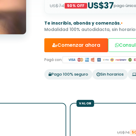
US$37
US$74
pago únic
50% OFF
Te inscribís, abonás y comenzás.
•
Modalidad 100% autodidacta, sin horarios
Comenzar ahora
Consul
Pagá con:
Pago 100% seguro
Sin horarios
US$74
5