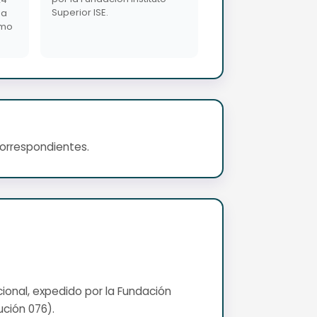
Superior ISE.
da
imo
correspondientes.
cional, expedido por la Fundación
ución 076).