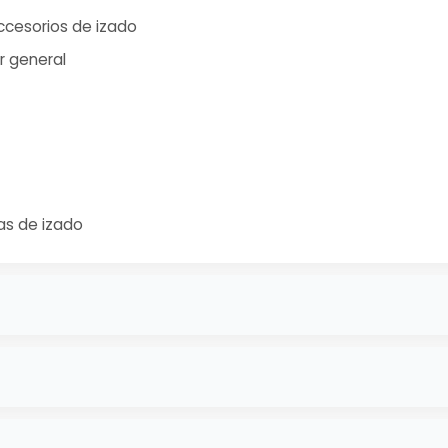
ccesorios de izado
r general
as de izado