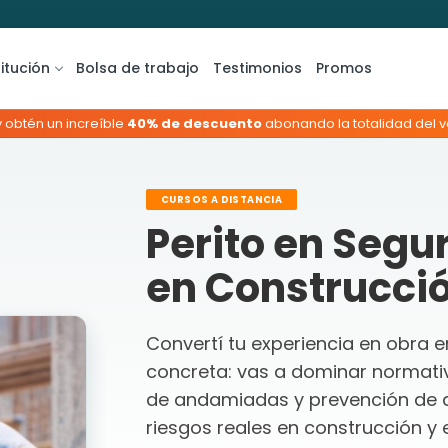
titución
Bolsa de trabajo
Testimonios
Promos
y obtén un increíble
40% de descuento
abonando la totalidad del va
CURSOS A DISTANCIA
Perito en Segu
en Construcción
Convertí tu experiencia en obra e
concreta: vas a dominar normati
de andamiadas y prevención de 
riesgos reales en construcción y e