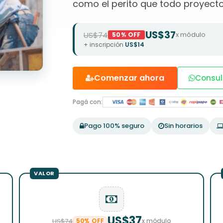
como el perito que todo proyecto
US$37
US$74
x módulo
50% OFF
+ inscripción
US$14
Comenzar ahora
Consul
Pagá con:
Pago 100% seguro
Sin horarios
US$37
US$74
50% OFF
x módulo