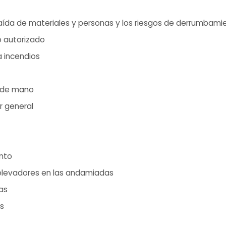
aída de materiales y personas y los riesgos de derrumbami
o autorizado
a incendios
 de mano
r general
nto
 elevadores en las andamiadas
as
as