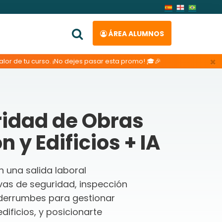
ÁREA ALUMNOS
×
lor de tu curso. ¡No dejes pasar esta promo! 🎓🎉
ridad de Obras
 y Edificios + IA
n una salida laboral
vas de seguridad, inspección
derrumbes para gestionar
dificios, y posicionarte