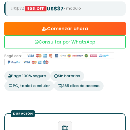
US$37
US$74
x módulo
50% OFF
Comenzar ahora
Consultar por WhatsApp
Pagá con:
Pago 100% seguro
Sin horarios
PC, tablet o celular
365 días de acceso