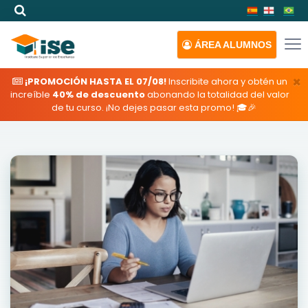
ÁREA
ALUMNOS
×
¡PROMOCIÓN HASTA EL 07/08!
Inscribite ahora y obtén un
increíble
40% de descuento
abonando la totalidad del valor
de tu curso. ¡No dejes pasar esta promo! 🎓🎉