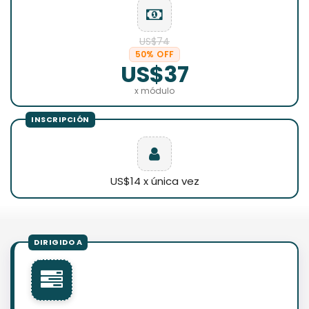
US$74
50% OFF
US$37
x módulo
US$14 x única vez