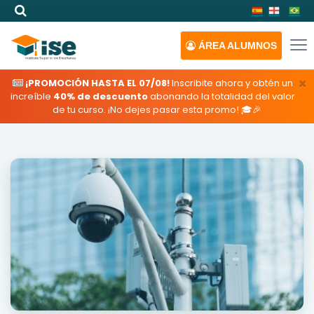
ÁREA
ALUMNOS
×
¡PROMOCIÓN HASTA EL 07/08!
Inscribite ahora y obtén un
increíble
40% de descuento
abonando la totalidad del valor
de tu curso. ¡No dejes pasar esta promo! 🎓🎉