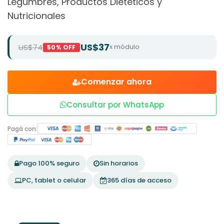
Legumbres, Productos Dietéticos y
Nutricionales
US$37
US$74
x módulo
50% OFF
Comenzar ahora
Consultar por WhatsApp
Pagá con:
Pago 100% seguro
Sin horarios
PC, tablet o celular
365 días de acceso