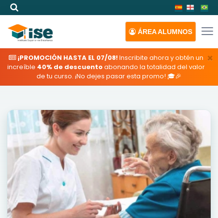
ÁREA
ALUMNOS
×
¡PROMOCIÓN HASTA EL 07/08!
Inscribite ahora y obtén un
increíble
40% de descuento
abonando la totalidad del valor
de tu curso. ¡No dejes pasar esta promo! 🎓🎉