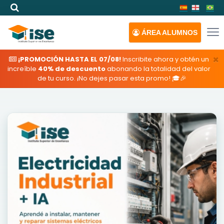
ÁREA
ALUMNOS
×
¡PROMOCIÓN HASTA EL 07/08!
Inscribite ahora y obtén un
increíble
40% de descuento
abonando la totalidad del valor
de tu curso. ¡No dejes pasar esta promo! 🎓🎉