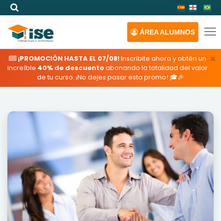
ÁREA
ALUMNOS
×
¡PROMOCIÓN HASTA EL 07/08!
Inscribite ahora y obtén un
increíble
40% de descuento
abonando la totalidad del valor
de tu curso. ¡No dejes pasar esta promo! 🎓🎉