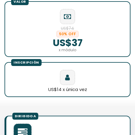
US$74
50% OFF
US$37
x módulo
US$14 x única vez