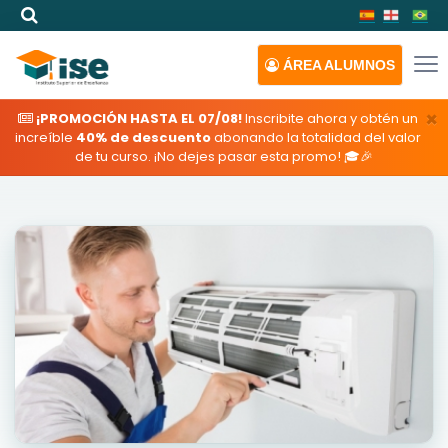
ÁREA
ALUMNOS
×
¡PROMOCIÓN HASTA EL 07/08!
Inscribite ahora y obtén un
increíble
40% de descuento
abonando la totalidad del valor
de tu curso. ¡No dejes pasar esta promo! 🎓🎉