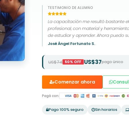
TESTIMONIO DE ALUMNO
La capacitación me resultó bastante e
profesional, con material y herramien
de estudiar y aprender. Ahora puedo s
CV como una habilidad más.
José Ángel Fortunato S.
US$37
US$74
pago único
50% OFF
Comenzar ahora
Consul
Pagá con:
Pago 100% seguro
Sin horarios