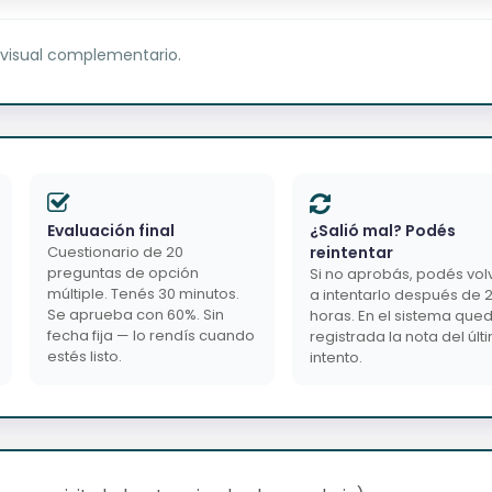
 visual complementario.
Evaluación final
¿Salió mal? Podés
Cuestionario de 20
reintentar
preguntas de opción
Si no aprobás, podés vol
múltiple. Tenés 30 minutos.
a intentarlo después de 
Se aprueba con 60%. Sin
horas. En el sistema que
fecha fija — lo rendís cuando
registrada la nota del últ
estés listo.
intento.