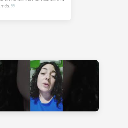
d más.