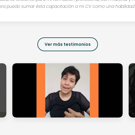
hora puedo sumar ésta capacitación a mi CV como una habilida
Ver más testimonios