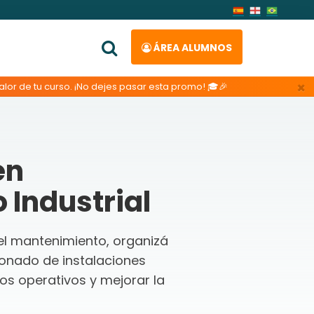
ÁREA ALUMNOS
×
lor de tu curso. ¡No dejes pasar esta promo! 🎓🎉
en
Industrial
el mantenimiento, organizá
ionado de instalaciones
os operativos y mejorar la