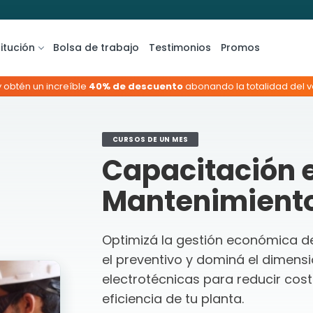
titución
Bolsa de trabajo
Testimonios
Promos
y obtén un increíble
40% de descuento
abonando la totalidad del va
CURSOS DE UN MES
Capacitación 
Mantenimiento 
Optimizá la gestión económica d
el preventivo y dominá el dimens
electrotécnicas para reducir cost
eficiencia de tu planta.