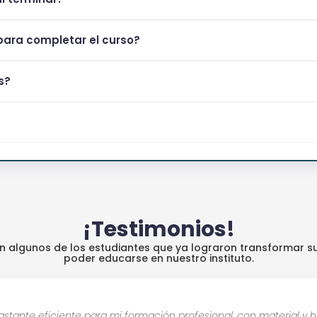
ara completar el curso?
s?
¡Testimonios!
an algunos de los estudiantes que ya lograron transformar su
poder educarse en nuestro instituto.
stante eficiente para mi formación profesional, con material y