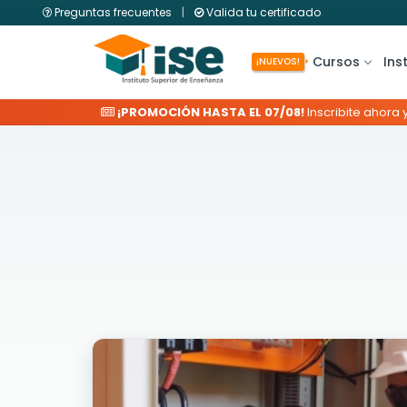
Preguntas frecuentes
|
Valida tu certificado
Cursos
Ins
¡NUEVOS!
¡PROMOCIÓN HASTA EL 07/08!
Inscribite ahora 