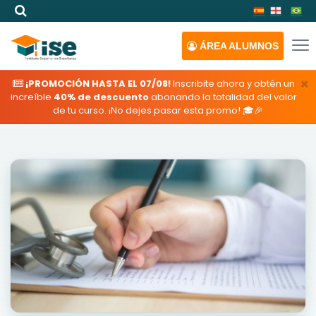
ÁREA
ALUMNOS
×
¡PROMOCIÓN HASTA EL 07/08!
Inscribite ahora y obtén un
increíble
40% de descuento
abonando la totalidad del valor
de tu curso. ¡No dejes pasar esta promo! 🎓🎉