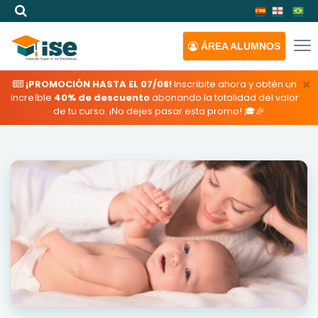
ÁREA
ALUMNOS
×
¡PROMOCIÓN HASTA EL 07/08!
Inscribite ahora y obtén un
increíble
40% de descuento
abonando la totalidad del valor
de tu curso. ¡No dejes pasar esta promo! 🎓🎉