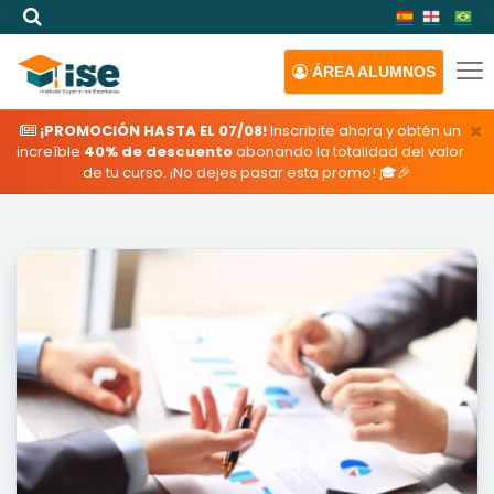
ÁREA
ALUMNOS
×
¡PROMOCIÓN HASTA EL 07/08!
Inscribite ahora y obtén un
increíble
40% de descuento
abonando la totalidad del valor
de tu curso. ¡No dejes pasar esta promo! 🎓🎉