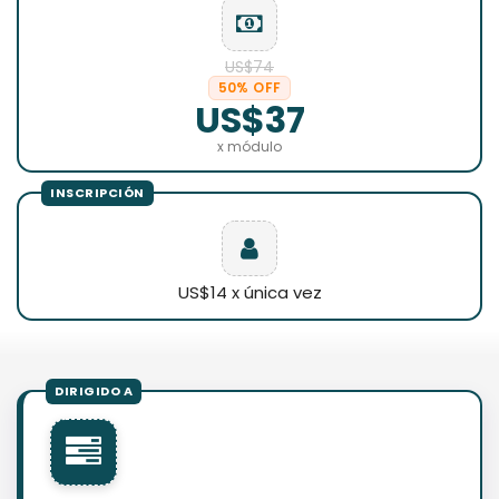
US$74
50% OFF
US$37
x módulo
US$14 x única vez