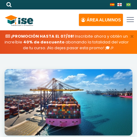
ÁREA
ALUMNOS
×
¡PROMOCIÓN HASTA EL 07/08!
Inscribite ahora y obtén un
increíble
40% de descuento
abonando la totalidad del valor
de tu curso. ¡No dejes pasar esta promo! 🎓🎉