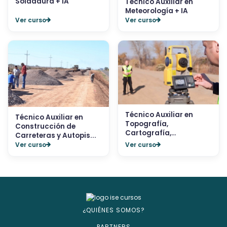
Soldadura + IA
Técnico Auxiliar en
Meteorología + IA
Ver curso
Ver curso
Técnico Auxiliar en
Técnico Auxiliar en
Topografía,
Construcción de
Cartografía,
Carreteras y Autopis...
Agrimensur...
Ver curso
Ver curso
¿QUIÉNES SOMOS?
PARTNERS