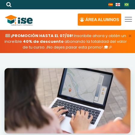
ÁREA
ALUMNOS
×
¡PROMOCIÓN HASTA EL 07/08!
Inscribite ahora y obtén un
increíble
40% de descuento
abonando la totalidad del valor
de tu curso. ¡No dejes pasar esta promo! 🎓🎉