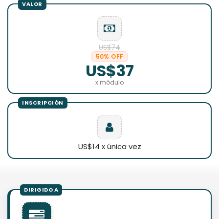
US$74
50% OFF
US$37
x módulo
US$14 x única vez