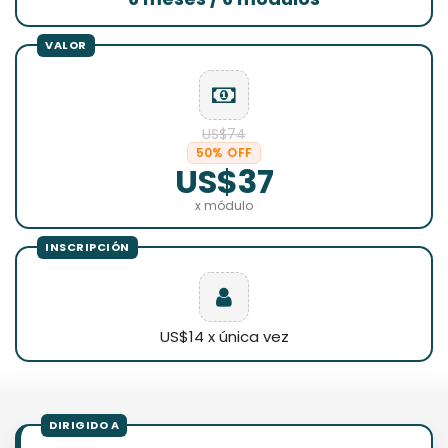
US$74
50% OFF
US$37
x módulo
US$14 x única vez