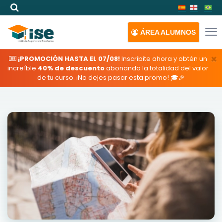
ÁREA
ALUMNOS
×
¡PROMOCIÓN HASTA EL 07/08!
Inscribite ahora y obtén un
increíble
40% de descuento
abonando la totalidad del valor
de tu curso. ¡No dejes pasar esta promo! 🎓🎉