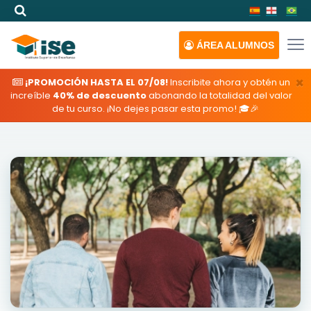
ÁREA
ALUMNOS
×
¡PROMOCIÓN HASTA EL 07/08!
Inscribite ahora y obtén un
increíble
40% de descuento
abonando la totalidad del valor
de tu curso. ¡No dejes pasar esta promo! 🎓🎉