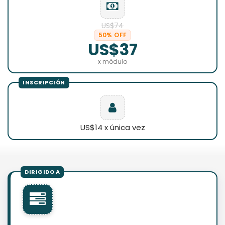
US$74
50% OFF
US$37
x módulo
US$14 x única vez