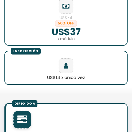
US$74
50% OFF
US$37
x módulo
US$14 x única vez