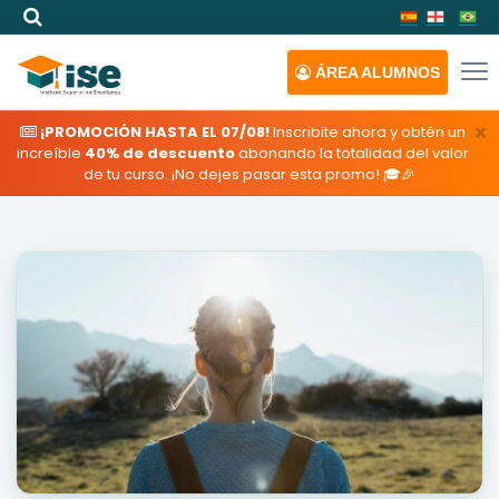
ÁREA
ALUMNOS
×
¡PROMOCIÓN HASTA EL 07/08!
Inscribite ahora y obtén un
increíble
40% de descuento
abonando la totalidad del valor
de tu curso. ¡No dejes pasar esta promo! 🎓🎉