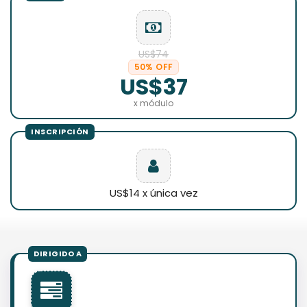
US$74
50% OFF
US$37
x módulo
US$14 x única vez