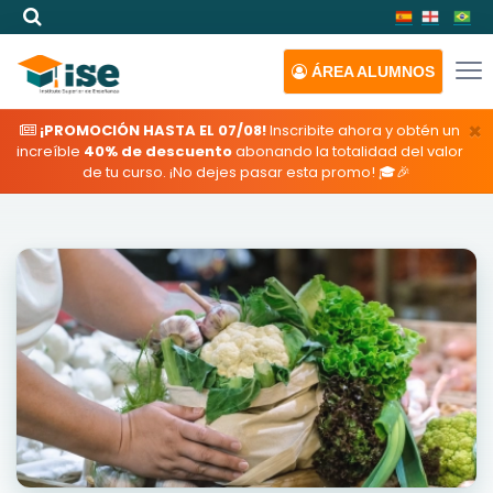
ÁREA
ALUMNOS
×
¡PROMOCIÓN HASTA EL 07/08!
Inscribite ahora y obtén un
increíble
40% de descuento
abonando la totalidad del valor
de tu curso. ¡No dejes pasar esta promo! 🎓🎉