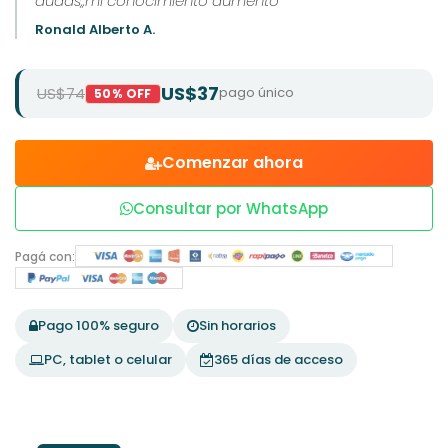
dudas,,mi conocimiento aumento
Ronald Alberto A.
US$37
US$74
pago único
50% OFF
Comenzar ahora
Consultar por WhatsApp
Pagá con:
Pago 100% seguro
Sin horarios
PC, tablet o celular
365 días de acceso