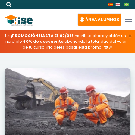
ÁREA
ALUMNOS
×
¡PROMOCIÓN HASTA EL 07/08!
Inscribite ahora y obtén un
increíble
40% de descuento
abonando la totalidad del valor
de tu curso. ¡No dejes pasar esta promo! 🎓🎉