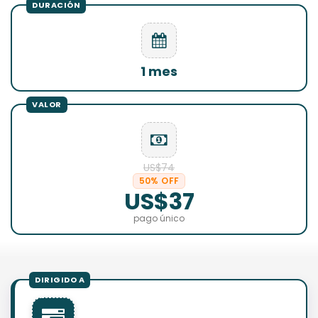
1 mes
US$74
50% OFF
US$37
pago único