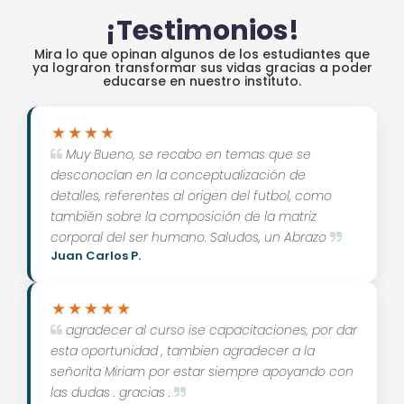
¡Testimonios!
Mira lo que opinan algunos de los estudiantes que
ya lograron transformar sus vidas gracias a poder
educarse en nuestro instituto.
Muy Bueno, se recabo en temas que se
desconocían en la conceptualización de
detalles, referentes al origen del futbol, como
también sobre la composición de la matriz
corporal del ser humano. Saludos, un Abrazo
Juan Carlos P.
agradecer al curso ise capacitaciones, por dar
esta oportunidad , tambien agradecer a la
señorita Miriam por estar siempre apoyando con
las dudas . gracias .