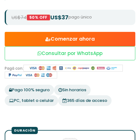
US$37
US$74
pago único
50% OFF
Comenzar ahora
Consultar por WhatsApp
Pagá con:
Pago 100% seguro
Sin horarios
PC, tablet o celular
365 días de acceso