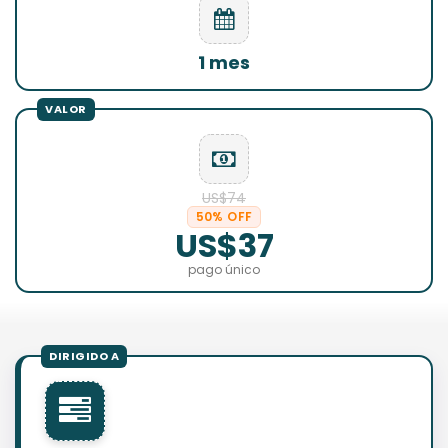
1 mes
US$74
50% OFF
US$37
pago único